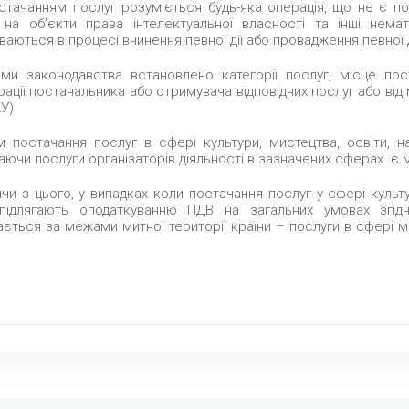
стачанням послуг розуміється будь-яка операція, що не є по
 на об’єкти права інтелектуальної власності та інші нема
аються в процесі вчинення певної дії або провадження певної д
ми законодавства встановлено категорії послуг, місце пос
ації постачальника або отримувача відповідних послуг або від 
У)
 постачання послуг в сфері культури, мистецтва, освіти, на
ючи послуги організаторів діяльності в зазначених сферах є м
чи з цього, у випадках коли постачання послуг у сфері культу
підлягають оподаткуванню ПДВ на загальних умовах згід
ається за межами митної території країни – послуги в сфері м