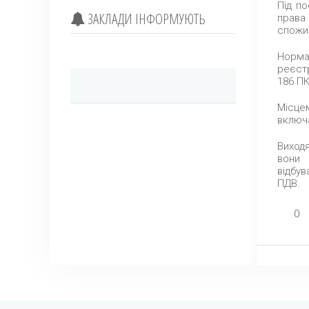
Під по
ЗАКЛАДИ ІНФОРМУЮТЬ
права
спожив
Норма
реєстр
186 ПК
Місцем
включа
Виходя
вони 
відбув
ПДВ.
0