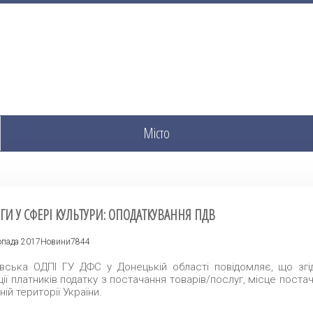
Місто
ГИ У СФЕРІ КУЛЬТУРИ: ОПОДАТКУВАННЯ ПДВ
опада 2017
Новини
7844
вська ОДПІ ГУ ДФС у Донецькій області повідомляє, що згі
ії платників податку з постачання товарів/послуг, місце поста
ній території України.