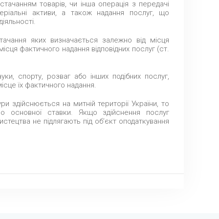
стачанням товарів, чи інша операція з передачі
теріальні активи, а також надання послуг, що
іяльності.
тачання яких визначається залежно від місця
місця фактичного надання відповідних послуг (ст.
уки, спорту, розваг або інших подібних послуг,
ісце їх фактичного надання.
ри здійснюється на митній території України, то
но основної ставки. Якщо здійснення послуг
истецтва не підлягають під об’єкт оподаткування